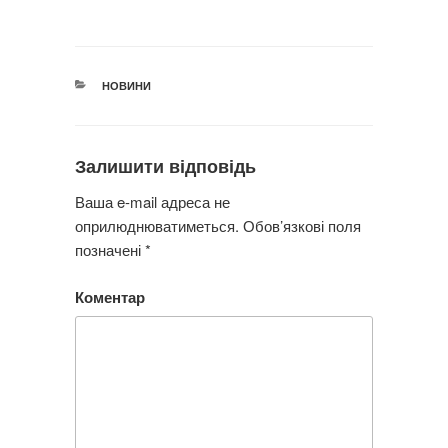
a
wi
m
c
tt
ail
e
er
КАТЕГОРІЇ
НОВИНИ
b
o
o
Залишити відповідь
k
Ваша e-mail адреса не
оприлюднюватиметься.
Обов’язкові поля
позначені
*
Коментар