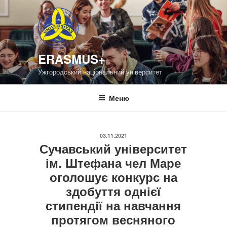
Перейти
до
вмісту
ERASMUS+
Ужгородський національний університет
Меню
ОПУБЛІКОВАНО
03.11.2021
Сучавський університет
ім. Штефана чел Маре
оголошує конкурс на
здобуття однієї
стипендії на навчання
протягом весняного