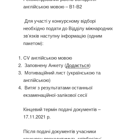
англійською мовою – В1-В2
Для участі у конкурсному відборі
необхідно подати до Відділу міжнародних
зв’язків наступну інформацію (одним
пакетом):
CV англійською мовою
Заповнену Анкету (
Додається
)
Мотиваційний лист (українською та
англійською)
Витяг з результатами останньої
екзаменаційної-залікової сесії
Кінцевий термін подачі документів –
17.11.2021 р.
Після подачі документів учасники
конкурсу проходитимуть співбесіду/