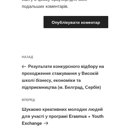
подальших коментарів.
Навігація
Попередній
НАЗАД
записів
запис:
Результати конкурсного відбору на
проходження стажування у Високій
школі бізнесу, економіки та
підприємництва (м. Белград, Сербія)
Наступний
ВПЕРЕД
запис
Шукаємо креативних молодих людей
для участі у програмі Erasmus + Youth
Exchange